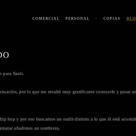
COMERCIAL
PERSONAL
·
COPIAS
BL
DO
 para Santi.
tuación, por lo que me resultó muy gratificante conocerle y pasar un
 hip hop y por eso buscamos un outfit distinto a lo que él está acostub
a rematar añadimos un sombrero.